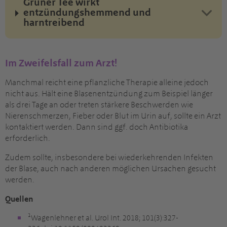
Grüner Tee wirkt
entzündungshemmend und
harntreibend
Im Zweifelsfall zum Arzt!
Manchmal reicht eine pflanzliche Therapie alleine jedoch
nicht aus. Hält eine Blasenentzündung zum Beispiel länger
als drei Tage an oder treten stärkere Beschwerden wie
Nierenschmerzen, Fieber oder Blut im Urin auf, sollte ein Arzt
kontaktiert werden. Dann sind ggf. doch Antibiotika
erforderlich.
Zudem sollte, insbesondere bei wiederkehrenden Infekten
der Blase, auch nach anderen möglichen Ursachen gesucht
werden.
Quellen
¹Wagenlehner et al. Urol Int. 2018; 101(3):327-