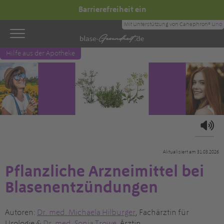
Barrierefreiheit ein
Mit Unterstützung von Canephron®
Uno
Hilfe aus der Apotheke
Aktualisiert am 31.03.2026
Pflanzliche Arzneimittel bei
Blasenentzündungen
Autoren:
Dr. med. Michaela Hilburger
, Fachärztin für
Urologie &
Dr. med. Sonia Trowe
, Ärztin