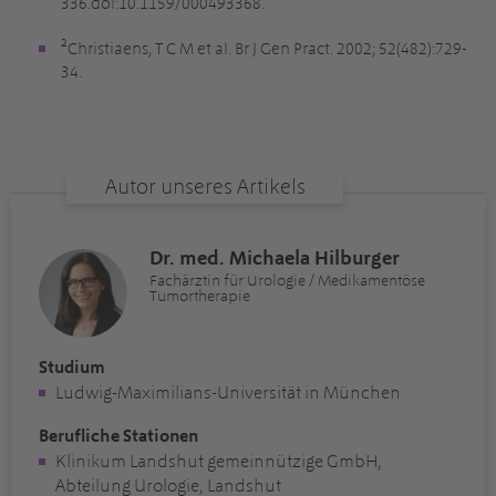
336.doi:10.1159/000493368.
²Christiaens, T C M et al. Br J Gen Pract. 2002; 52(482):729-
34.
Autor unseres Artikels
Dr. med. Michaela Hilburger
Fachärztin für Urologie / Medikamentöse
Tumortherapie
Studium
Ludwig-Maximilians-Universität in München
Berufliche Stationen
Klinikum Landshut gemeinnützige GmbH,
Abteilung Urologie, Landshut