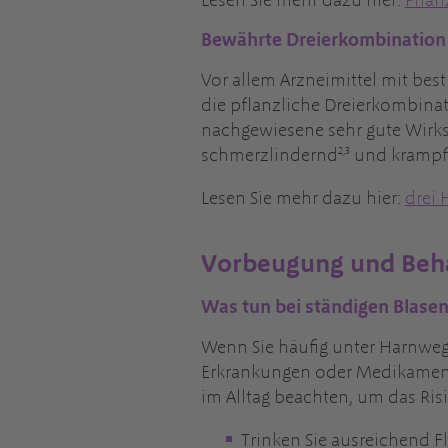
Lesen Sie mehr dazu hier:
Pflan
Bewährte Dreierkombination 
Vor allem Arzneimittel mit bes
die pflanzliche Dreierkombina
nachgewiesene sehr gute Wirks
2,3
schmerzlindernd
und krampf
Lesen Sie mehr dazu hier:
drei 
Vorbeugung und Beh
Was tun bei ständigen Blas
Wenn Sie häufig unter Harnwegs
Erkrankungen oder Medikamente 
im Alltag beachten, um das Risi
Trinken Sie ausreichend Fl