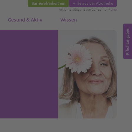
Barrierefreiheit ein
Hilfe aus der Apotheke
Mit Unterstützung von Canephron®
Uno
Gesund & Aktiv
Wissen
Pflichtangaben