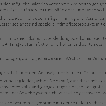
s sich mögliche Bakterien vermehren. Am besten geeignet
kerhaltige Getränke wie Fruchtsäfte oder Limonaden sollt
ichende, aber nicht übermäßige Intimhygiene. Verzichten S
 Besser geeignet sind spezielle Intimpflegeprodukte mit 
m Intimbereich (kalte, nasse Kleidung oder kalter, feuch
die Anfälligkeit für Infektionen erhöhen und sollten de
ynäkologen, ob möglicherweise ein Wechsel Ihrer Verhüt
erschaft oder den Wechseljahren kann ein Gespräch mi
ntzündung leiden, achten Sie darauf, dass diese richtig 
 Beschwerden vollständig abgeklungen sind, sollten groß
 damit das Abwehrsystem nicht zusätzlich geschwächt w
ss sich bestimmte Symptome mit der Zeit nicht verbesse