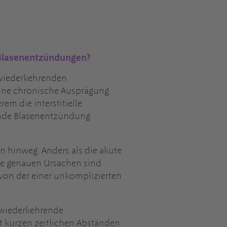
 Blasenentzündungen?
wiederkehrenden
eine chronische Ausprägung
em die interstitielle
nde Blasenentzündung
n hinweg. Anders als die akute
Die genauen Ursachen sind
 von der einer unkomplizierten
g wiederkehrende
t kurzen zeitlichen Abständen