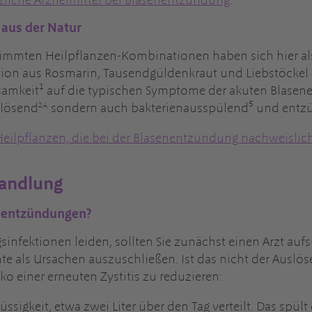
zliche Arzneimittel bei Blasenentzündung
.
aus der Natur
timmten Heilpflanzen-Kombinationen haben sich hier als 
tion aus Rosmarin, Tausendgüldenkraut und Liebstöckel 
amkeit¹ auf die typischen Symptome der akuten Blasenen
2,4,
lösend
sondern auch bakterienausspülend⁵ und en
Heilpflanzen, die bei der Blasenentzündung nachweislic
andlung
enentzündungen?
infektionen leiden, sollten Sie zunächst einen Arzt au
als Ursachen auszuschließen. Ist das nicht der Auslöse
ko einer erneuten Zystitis zu reduzieren:
üssigkeit, etwa zwei Liter über den Tag verteilt. Das spü