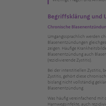
Wichtige Fragen und Antwor
Begriffsklärung und
Chronische Blasenentzündun
Umgangssprachlich werden chr
Blasenentzündungen gleichgese
zeigen. Häufige Krankheitsbild
Blasenentzündung auch Blase
(rezidivierende Zystitis).
Bei der interstitiellen Zystit
Zystitis, gehört diese chronis
bislang nicht vollständig gekl
Blasenentzündung.
Was häufig vereinfachend mit d
Harnwegsinfekte, auch rezidiv