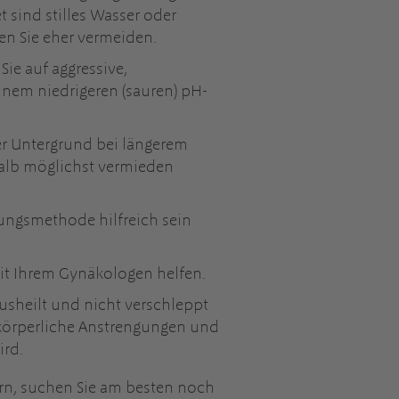
 sind stilles Wasser oder
en Sie eher vermeiden.
ie auf aggressive,
einem niedrigeren (sauren) pH-
ter Untergrund bei längerem
shalb möglichst vermieden
ungsmethode hilfreich sein
t Ihrem Gynäkologen helfen.
ausheilt und nicht verschleppt
e körperliche Anstrengungen und
ird.
rn, suchen Sie am besten noch