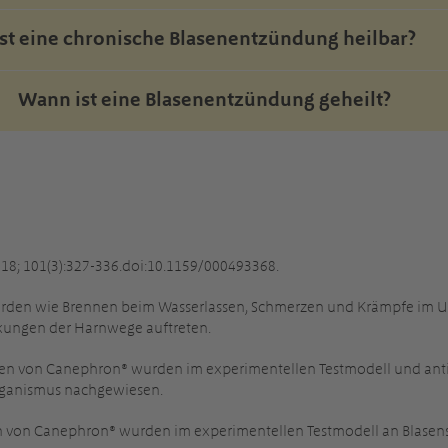
Ist eine chronische Blasenentzündung heilbar?
Wann ist eine Blasenentzündung geheilt?
2018; 101(3):327-336.doi:10.1159/000493368.
rden wie Brennen beim Wasserlassen, Schmerzen und Krämpfe im Unt
kungen der Harnwege auftreten.
ten von Canephron® wurden im experimentellen Testmodell und ant
rganismus nachgewiesen.
 von Canephron® wurden im experimentellen Testmodell an Blasens