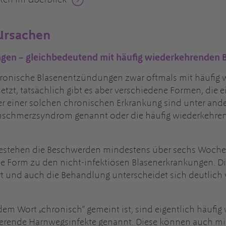
ten im Überblick
 Ursachen
gen – gleichbedeutend mit häufig wiederkehrenden
onische Blasenentzündungen zwar oftmals mit häufig 
tzt, tatsächlich gibt es aber verschiedene Formen, die 
er einer solchen chronischen Erkrankung sind unter ander
nschmerzsyndrom genannt oder die häufig wiederkehre
is, bestehen die Beschwerden mindestens über sechs Woche
che Form zu den nicht-infektiösen Blasenerkrankungen. 
ärt und auch die Behandlung unterscheidet sich deutlich
em Wort „chronisch“ gemeint ist, sind eigentlich häufi
ierende Harnwegsinfekte genannt. Diese können auch mi