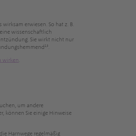
wirksam erwiesen. So hat z. B.
eine wissenschaftlich
tzündung. Sie wirkt nicht nur
2,3
tzündungshemmend
.
h wirken
.
fsuchen, um andere
r, können Sie einige Hinweise
lt die Harnwege regelmäßig