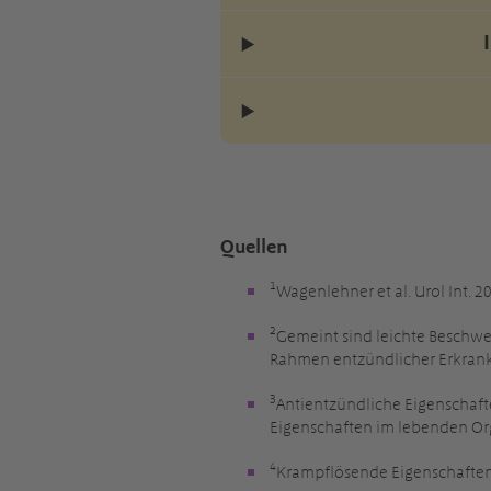
Quellen
¹Wagenlehner et al. Urol Int. 
²Gemeint sind leichte Beschwe
Rahmen entzündlicher Erkran
³Antientzündliche Eigenschaf
Eigenschaften im lebenden O
⁴Krampflösende Eigenschaften