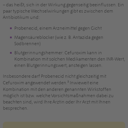
– das heißt, sich in der Wirkung gegenseitig beeinflussen. Ein
paar typische Wechselwirkungen gibt es zwischen dem
Antibiotikum und:
Probenecid, einem Arzneimittel gegen Gicht
Magensäureblocker (wie z. B. Antazida gegen
Sodbrennen)
Blutgerinnungshemmer: Cefuroxim kann in
Kombination mit solchen Medikamenten den INR-Wert,
einen Blutgerinnungswert, ansteigen lassen.
Insbesondere darf Probenecid nicht gleichzeitig mit
3
Cefuroxim angewendet werden.
Inwieweit eine
Kombination mit den anderen genannten Wirkstoffen
möglich ist bzw. welche Vorsichtsmaßnahmen dabei zu
beachten sind, wird Ihre Ärztin oder Ihr Arzt mit Ihnen
besprechen.