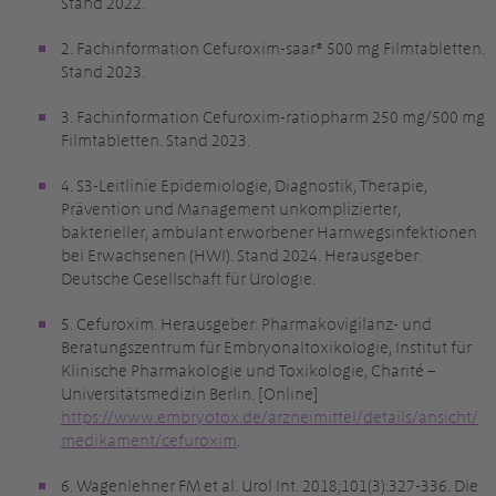
Stand 2022.
2. Fachinformation Cefuroxim-saar® 500 mg Filmtabletten.
Stand 2023.
3. Fachinformation Cefuroxim-ratiopharm 250 mg/500 mg
Filmtabletten. Stand 2023.
4. S3-Leitlinie Epidemiologie, Diagnostik, Therapie,
Prävention und Management unkomplizierter,
bakterieller, ambulant erworbener Harnwegsinfektionen
bei Erwachsenen (HWI). Stand 2024. Herausgeber:
Deutsche Gesellschaft für Urologie.
5. Cefuroxim. Herausgeber: Pharmakovigilanz- und
Beratungszentrum für Embryonaltoxikologie, Institut für
Klinische Pharmakologie und Toxikologie, Charité –
Universitätsmedizin Berlin. [Online]
https://www.embryotox.de/arzneimittel/details/ansicht/
medikament/cefuroxim
.
6. Wagenlehner FM et al. Urol Int. 2018;101(3):327-336. Die