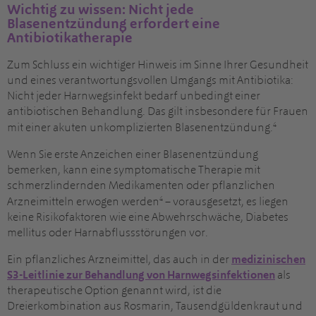
Wichtig zu wissen: Nicht jede
Blasenentzündung erfordert eine
Antibiotikatherapie
Zum Schluss ein wichtiger Hinweis im Sinne Ihrer Gesundheit
und eines verantwortungsvollen Umgangs mit Antibiotika:
Nicht jeder Harnwegsinfekt bedarf unbedingt einer
antibiotischen Behandlung. Das gilt insbesondere für Frauen
4
mit einer akuten unkomplizierten Blasenentzündung.
Wenn Sie erste Anzeichen einer Blasenentzündung
bemerken, kann eine symptomatische Therapie mit
schmerzlindernden Medikamenten oder pflanzlichen
4
Arzneimitteln erwogen werden
– vorausgesetzt, es liegen
keine Risikofaktoren wie eine Abwehrschwäche, Diabetes
mellitus oder Harnabflussstörungen vor.
Ein pflanzliches Arzneimittel, das auch in der
medizinischen
S3-Leitlinie zur Behandlung von Harnwegsinfektionen
als
therapeutische Option genannt wird, ist die
Dreierkombination aus Rosmarin, Tausendgüldenkraut und