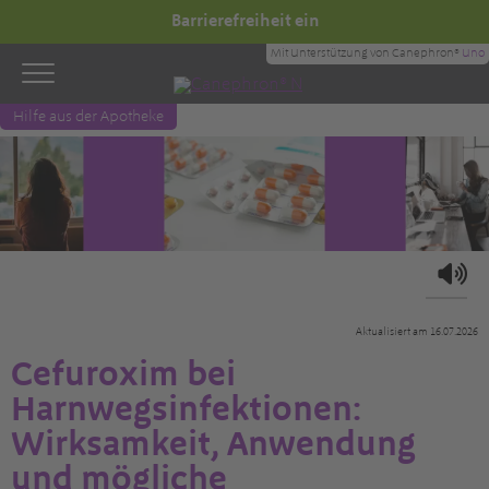
Barrierefreiheit ein
Mit Unterstützung von Canephron®
Uno
Hilfe aus der Apotheke
Aktualisiert am 16.07.2026
Cefuroxim bei
Harnwegsinfektionen:
Wirksamkeit, Anwendung
und mögliche