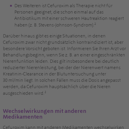
Des Weiteren ist Cefuroxim als Therapie nicht für
Personen geeignet, die schon einmal auf das
Antibiotikum mit einer schweren Hautreaktion reagiert
2
haben (z. B. Stevens-Johnson-Syndrom).
Darüber hinaus gibt es einige Situationen, in denen
Cefuroxim zwar nicht grundsätzlich kontraindiziert ist, aber
besondere Vorsicht geboten ist. Informieren Sie Ihren Arzt vor
Behandlungsbeginn, wenn Sie z. B. an einer eingeschränkten
Nierenfunktion leiden. Dies gilt insbesondere bei deutlich
reduzierter Nierenleistung, bei der der Nierenwert namens
Kreatinin-Clearance in der Blutuntersuchung unter
30 ml/min liegt. In solchen Fällen muss die Dosis angepasst
werden, da Cefuroxim hauptsächlich über die Nieren
2
ausgeschieden wird.
Wechselwirkungen mit anderen
Medikamenten
Cefuroxim kann mit anderen Medikamenten wechselwirken