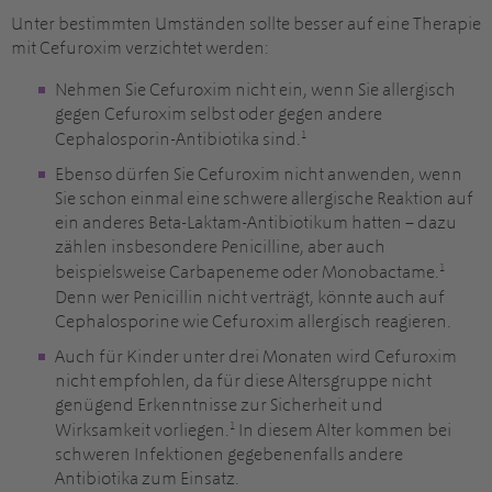
Unter bestimmten Umständen sollte besser auf eine Therapie
mit Cefuroxim verzichtet werden:
Nehmen Sie Cefuroxim nicht ein, wenn Sie allergisch
gegen Cefuroxim selbst oder gegen andere
1
Cephalosporin-Antibiotika sind.
Ebenso dürfen Sie Cefuroxim nicht anwenden, wenn
Sie schon einmal eine schwere allergische Reaktion auf
ein anderes Beta-Laktam-Antibiotikum hatten – dazu
zählen insbesondere Penicilline, aber auch
1
beispielsweise Carbapeneme oder Monobactame.
Denn wer Penicillin nicht verträgt, könnte auch auf
Cephalosporine wie Cefuroxim allergisch reagieren.
Auch für Kinder unter drei Monaten wird Cefuroxim
nicht empfohlen, da für diese Altersgruppe nicht
genügend Erkenntnisse zur Sicherheit und
1
Wirksamkeit vorliegen.
In diesem Alter kommen bei
schweren Infektionen gegebenenfalls andere
Antibiotika zum Einsatz.