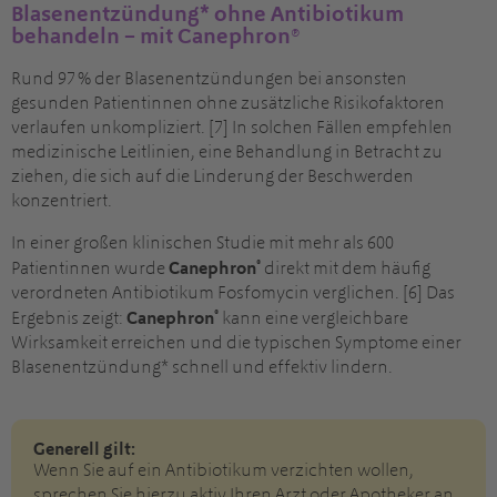
Blasenentzündung* ohne Antibiotikum
behandeln – mit Canephron®
Rund 97 % der Blasenentzündungen bei ansonsten
gesunden Patientinnen ohne zusätzliche Risikofaktoren
verlaufen unkompliziert. [7] In solchen Fällen empfehlen
medizinische Leitlinien, eine Behandlung in Betracht zu
ziehen, die sich auf die Linderung der Beschwerden
konzentriert.
In einer großen klinischen Studie mit mehr als 600
®
Patientinnen wurde
Canephron
direkt mit dem häufig
verordneten Antibiotikum Fosfomycin verglichen. [6] Das
®
Ergebnis zeigt:
Canephron
kann eine vergleichbare
Wirksamkeit erreichen und die typischen Symptome einer
Blasenentzündung* schnell und effektiv lindern.
Generell gilt:
Wenn Sie auf ein Antibiotikum verzichten wollen,
sprechen Sie hierzu aktiv Ihren Arzt oder Apotheker an.