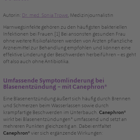
Autorin:
Dr
. med.
Sonia Trowe
, Medizinjournalistin
Harnwegsinfekte gehören zu den häufigsten bakteriellen
Infektionen bei Frauen.[1] Bei ansonsten gesunden Frau
ohne weitere Risikofaktoren werden von Ärzten pflanzliche
Arzneimittel zur Behandlung empfohlen und können eine
effektive Linderung der Beschwerden herbeiführen – es geht
oft also auch ohne Antibiotika.
Umfassende Symptomlinderung bei
Blasenentzündung – mit Canephron®
Eine Blasenentzündung äußert sich häufig durch Brennen
und Schmerzen beim Wasserlassen sowie durch
krampfartige Beschwerden im Unterbauch.
Canephron®
wirkt bei Blasenentzündungen* umfassend und setzt an
mehreren Punkten gleichzeitig an. Dabei entfaltet
Canephron®
vier sich ergänzende Wirkungen: