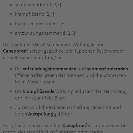
schmerzlindernd [2,3]
krampflösend [2,4]
bakterienausspülend [5]
entzündungshemmend [2,3]
Das bedeutet: Die verschiedenen Wirkungen von
Canephron®
setzen gezielt bei den typischen Beschwerden
einer Blasenentzündung* an.
Die
entzündungshemmenden
und
schmerzlindernden
Effekte helfen gegen das Brennen und die Schmerzen
beim Wasserlassen.
Die
krampflösende
Wirkung reduziert den Harndrang
und entspannt die Blase.
Zudem wird die Bakterienanheftung gehemmt und
deren
Ausspülung
gefördert.
®
Das pflanzliche Arzneimittel
Canephron
ist zudem eines der
ersten, das eine effektive Symptomlinderung bei