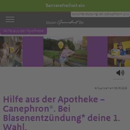
Barrierefreiheit ein
Mit Unterstützung von Canephron®
Uno
Hilfe aus der Apotheke
Aktualisiert am 05.08.2026
Hilfe aus der Apotheke –
Canephron®. Bei
Blasenentzündung* deine 1.
Wahl.