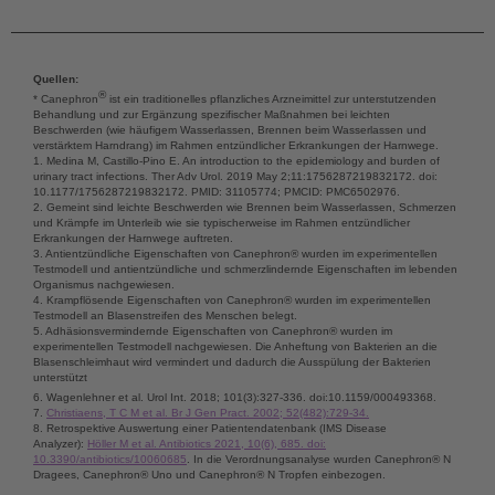
Quellen:
®
* Canephron
ist ein traditionelles pflanzliches Arzneimittel zur unterstutzenden
Behandlung und zur Ergänzung spezifischer Maßnahmen bei leichten
Beschwerden (wie häufigem Wasserlassen, Brennen beim Wasserlassen und
verstärktem Harndrang) im Rahmen entzündlicher Erkrankungen der Harnwege.
1. Medina M, Castillo-Pino E. An introduction to the epidemiology and burden of
urinary tract infections. Ther Adv Urol. 2019 May 2;11:1756287219832172. doi:
10.1177/1756287219832172. PMID: 31105774; PMCID: PMC6502976.
2. Gemeint sind leichte Beschwerden wie Brennen beim Wasserlassen, Schmerzen
und Krämpfe im Unterleib wie sie typischerweise im Rahmen entzündlicher
Erkrankungen der Harnwege auftreten.
3. Antientzündliche Eigenschaften von Canephron® wurden im experimentellen
Testmodell und antientzündliche und schmerzlindernde Eigenschaften im lebenden
Organismus nachgewiesen.
4. Krampflösende Eigenschaften von Canephron® wurden im experimentellen
Testmodell an Blasenstreifen des Menschen belegt.
5. Adhäsionsvermindernde Eigenschaften von Canephron® wurden im
experimentellen Testmodell nachgewiesen. Die Anheftung von Bakterien an die
Blasenschleimhaut wird vermindert und dadurch die Ausspülung der Bakterien
unterstützt
6.
Wagenlehner et al. Urol Int. 2018; 101(3):327-336. doi:10.1159/000493368.
7.
Christiaens, T C M et al. Br J Gen Pract. 2002; 52(482):729-34.
8. Retrospektive Auswertung einer Patientendatenbank (IMS Disease
Analyzer):
Höller M et al. Antibiotics 2021, 10(6), 685. doi:
10.3390/antibiotics/10060685
. In die Verordnungsanalyse wurden Canephron® N
Dragees, Canephron® Uno und Canephron® N Tropfen einbezogen.