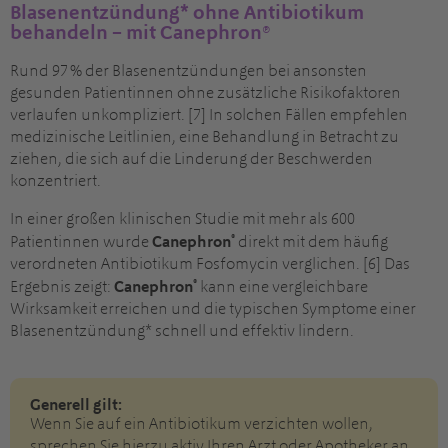
Blasenentzündung* ohne Antibiotikum
behandeln – mit Canephron®
Rund 97 % der Blasenentzündungen bei ansonsten
gesunden Patientinnen ohne zusätzliche Risikofaktoren
verlaufen unkompliziert. [7] In solchen Fällen empfehlen
medizinische Leitlinien, eine Behandlung in Betracht zu
ziehen, die sich auf die Linderung der Beschwerden
konzentriert.
In einer großen klinischen Studie mit mehr als 600
®
Patientinnen wurde
Canephron
direkt mit dem häufig
verordneten Antibiotikum Fosfomycin verglichen. [6] Das
®
Ergebnis zeigt:
Canephron
kann eine vergleichbare
Wirksamkeit erreichen und die typischen Symptome einer
Blasenentzündung* schnell und effektiv lindern.
Generell gilt:
Wenn Sie auf ein Antibiotikum verzichten wollen,
sprechen Sie hierzu aktiv Ihren Arzt oder Apotheker an.