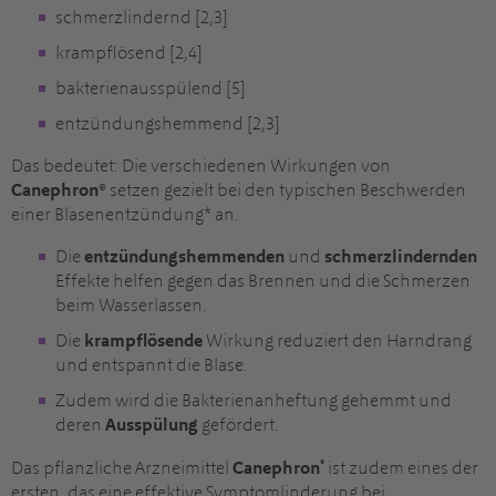
schmerzlindernd [2,3]
krampflösend [2,4]
bakterienausspülend [5]
entzündungshemmend [2,3]
Das bedeutet: Die verschiedenen Wirkungen von
Canephron®
setzen gezielt bei den typischen Beschwerden
einer Blasenentzündung* an.
Die
entzündungshemmenden
und
schmerzlindernden
Effekte helfen gegen das Brennen und die Schmerzen
beim Wasserlassen.
Die
krampflösende
Wirkung reduziert den Harndrang
und entspannt die Blase.
Zudem wird die Bakterienanheftung gehemmt und
deren
Ausspülung
gefördert.
®
Das pflanzliche Arzneimittel
Canephron
ist zudem eines der
ersten, das eine effektive Symptomlinderung bei