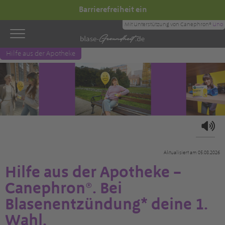
Barrierefreiheit ein
Mit Unterstützung von Canephron®
Uno
Hilfe aus der Apotheke
Aktualisiert am 05.08.2026
Hilfe aus der Apotheke –
Canephron®. Bei
Blasenentzündung* deine 1.
Wahl.