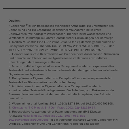
Quellen:
®
* Canephron
ist ein traditionelles pflanzliches Arzneimittel zur unterstutzenden
Behandlung und zur Ergänzung spezifischer Maßnahmen bei leichten
Beschwerden (wie häufigem Wasserlassen, Brennen beim Wasserlassen und
verstärktem Harndrang) im Rahmen entzündlicher Erkrankungen der Harnwege.
1. Medina M, Castillo-Pino E. An introduction to the epidemiology and burden of
urinary tract infections. Ther Adv Urol. 2019 May 2;11:1756287219832172. doi:
10.1177/1756287219832172. PMID: 31105774; PMCID: PMC6502976.
2. Gemeint sind leichte Beschwerden wie Brennen beim Wasserlassen, Schmerzen
und Krämpfe im Unterleib wie sie typischerweise im Rahmen entzündlicher
Erkrankungen der Harnwege auftreten.
3. Antientzündliche Eigenschaften von Canephron® wurden im experimentellen
Testmodell und antientzündliche und schmerzlindernde Eigenschaften im lebenden
Organismus nachgewiesen.
4. Krampflösende Eigenschaften von Canephron® wurden im experimentellen
Testmodell an Blasenstreifen des Menschen belegt.
5. Adhäsionsvermindernde Eigenschaften von Canephron® wurden im
experimentellen Testmodell nachgewiesen. Die Anheftung von Bakterien an die
Blasenschleimhaut wird vermindert und dadurch die Ausspülung der Bakterien
unterstützt
6.
Wagenlehner et al. Urol Int. 2018; 101(3):327-336. doi:10.1159/000493368.
7.
Christiaens, T C M et al. Br J Gen Pract. 2002; 52(482):729-34.
8. Retrospektive Auswertung einer Patientendatenbank (IMS Disease
Analyzer):
Höller M et al. Antibiotics 2021, 10(6), 685. doi:
10.3390/antibiotics/10060685
. In die Verordnungsanalyse wurden Canephron® N
Dragees, Canephron® Uno und Canephron® N Tropfen einbezogen.