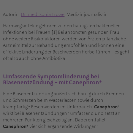
Autorin:
Dr
. med.
Sonia Trowe
, Medizinjournalistin
Harnwegsinfekte gehören zu den häufigsten bakteriellen
Infektionen bei Frauen.[1] Bei ansonsten gesunden Frau
ohne weitere Risikofaktoren werden von Ärzten pflanzliche
Arzneimittel zur Behandlung empfohlen und können eine
effektive Linderung der Beschwerden herbeiführen – es geht
oft also auch ohne Antibiotika.
Umfassende Symptomlinderung bei
Blasenentzündung – mit Canephron®
Eine Blasenentzündung äußert sich häufig durch Brennen
und Schmerzen beim Wasserlassen sowie durch
krampfartige Beschwerden im Unterbauch.
Canephron®
wirkt bei Blasenentzündungen* umfassend und setzt an
mehreren Punkten gleichzeitig an. Dabei entfaltet
Canephron®
vier sich ergänzende Wirkungen: